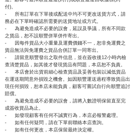
付)。
- 所有訂單在下單後或配送中均不可更改送貨方式，請
務必在下單時確認所需要的送貨地址或方式。
- 為避免造成不必要的誤會，延誤及爭議，所有不同款
之貨品，恕不設順豐併單併件寄出。
- 因每件貨品大小重量及運費價錢不一，恕非免運費之
貨品無法與免運費之貨品合併訂單一同寄出。
- 請留意順豐發出之取件信息，並在簽收後12小時內檢
查清楚貨品，如其後才發現貨品有問題，本店恕不負責。
- 本店會於出貨前細心檢查貨品及妥善包裝以減低貨品
在運送期間意外損毀之機會。如因順豐運送過程導致貨品出
現任何損毀，恕本店未能負責，顧客可嘗試自行向順豐追討
賠償。
- 為避免造成不必要的誤會，請將入數證明保留直至完
成簽收貨品為止。
- 如發現顧客有任何不誠實行為，本店必報警處理。
- 如有任何疑問，請在下單前聯絡本店查詢。
- 如有任何更改，本店保留最終決定權。