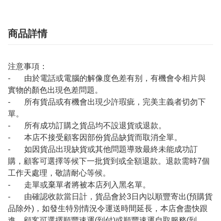
商品詳情
注意事項：
- 由於電話或電腦的解像度色差有别，有機會令相片與
實物的顏色出現色差問題。
- 所有貨品或有機會出現少許瑕疵，完美主義者切勿下
單。
- 所有成功訂購之貨品均不設退貨或退款。
- 本店不接受顧客因部份貨品缺貨而取消全單。
- 如因貨品出現缺貨或其他問題導致最終未能成功訂
購，顧客可選擇等候下一批貨到或全額退款。退款需時7個
工作天處理，敬請耐心等候。
- 走單或棄單者將被本店列入黑名單。
- 由確認收款當日計，貨品會於3日內以順豐寄出(預購貨
品除外)，如發生特別情況令運送時間延長，本店會盡快跟
進。顧客可選擇順豐速運(到付)或順豐速運自取服務(到