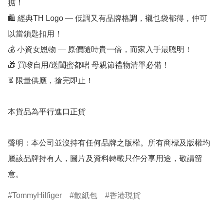
掂！  

🛍️ 經典TH Logo — 低調又有品牌格調，襯乜袋都得，仲可
以當鎖匙扣用！  

💰 小資女恩物 — 原價隨時貴一倍，而家入手最聰明！  

🎁 買嚟自用/送閨蜜都啱 母親節禮物清單必備！  

⏳ 限量供應，搶完即止！

本貨品為平行進口正貨

聲明：本公司並沒持有任何品牌之版權。所有商標及版權均
屬該品牌持有人，圖片及資料轉載只作分享用途，敬請留
意。
TommyHilfiger
散紙包
香港現貨