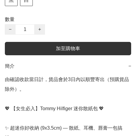
黑
白
數量
−
+
加至購物車
簡介
−
由確認收款當日計，貨品會於3日內以順豐寄出（預購貨品
除外）。

💖 【女生必入】Tommy Hilfiger 迷你散紙包 💖  

✨ 超迷你好收納 (9x3.5cm) — 散紙、耳機、唇膏一包搞