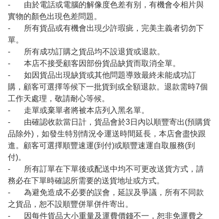
- 由於電話或電腦的解像度色差有别，有機會令相片與
實物的顏色出現色差問題。
- 所有貨品或有機會出現少許瑕疵，完美主義者切勿下
單。
- 所有成功訂購之貨品均不設退貨或退款。
- 本店不接受顧客因部份貨品缺貨而取消全單。
- 如因貨品出現缺貨或其他問題導致最終未能成功訂
購，顧客可選擇等候下一批貨到或全額退款。退款需時7個
工作天處理，敬請耐心等候。
- 走單或棄單者將被本店列入黑名單。
- 由確認收款當日計，貨品會於3日內以順豐寄出(預購貨
品除外)，如發生特別情況令運送時間延長，本店會盡快跟
進。顧客可選擇順豐速運(到付)或順豐速運自取服務(到
付)。
- 所有訂單在下單後或配送中均不可更改送貨方式，請
務必在下單時確認所需要的送貨地址或方式。
- 為避免造成不必要的誤會，延誤及爭議，所有不同款
之貨品，恕不設順豐併單併件寄出。
- 因每件貨品大小重量及運費價錢不一，恕非免運費之