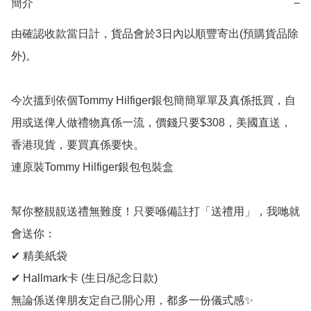
簡介
−
由確認收款當日計，貨品會於3日內以順豐寄出(預購貨品除
外)。

今次搵到依個Tommy Hilfiger銀包簡簡單單及真係抵買，自
用或送俾人做禮物真係一流，價錢只要$308，美國直送，
香港現貨，要買真係要快。

連原裝Tommy Hilfiger銀包包裝盒

幫你整靚靚送禮無難度！只要喺備註打「送禮用」，我哋就
會送你：

✔ 精美紙袋

✔ Hallmark卡 (生日/紀念日款)

無論係送俾朋友定自己開心用，都多一份儀式感✨
