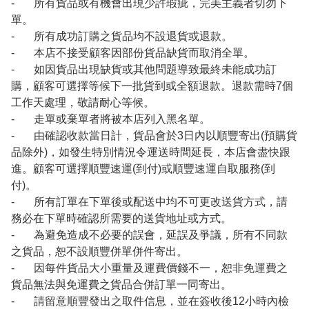
- 所有貨品或有機會出現少許瑕疵，完美主義者切勿下
單。
- 所有成功訂購之貨品均不設退貨或退款。
- 本店不接受顧客因部份貨品缺貨而取消全單。
- 如因貨品出現缺貨或其他問題導致最終未能成功訂
購，顧客可選擇等候下一批貨到或全額退款。退款需時7個
工作天處理，敬請耐心等候。
- 走單或棄單者將被本店列入黑名單。
- 由確認收款當日計，貨品會於3日內以順豐寄出(預購貨
品除外)，如發生特別情況令運送時間延長，本店會盡快跟
進。顧客可選擇順豐速運(到付)或順豐速運自取服務(到
付)。
- 所有訂單在下單後或配送中均不可更改送貨方式，請
務必在下單時確認所需要的送貨地址或方式。
- 為避免造成不必要的誤會，延誤及爭議，所有不同款
之貨品，恕不設順豐併單併件寄出。
- 因每件貨品大小重量及運費價錢不一，恕非免運費之
貨品無法與免運費之貨品合併訂單一同寄出。
- 請留意順豐發出之取件信息，並在簽收後12小時內檢