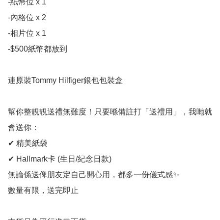
-紙幣位 x 1

-內格位 x 2

-相片位 x 1

-$500紙幣都放到

連原裝Tommy Hilfiger銀包包裝盒

幫你整靚靚送禮無難度！只要喺備註打「送禮用」，我哋就
會送你：

✔ 精美紙袋

✔ Hallmark卡 (生日/紀念日款)

無論係送俾朋友定自己開心用，都多一份儀式感✨

數量有限，送完即止
