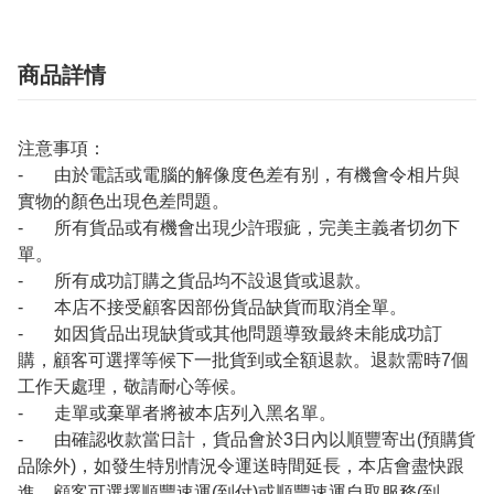
商品詳情
注意事項：
- 由於電話或電腦的解像度色差有别，有機會令相片與
實物的顏色出現色差問題。
- 所有貨品或有機會出現少許瑕疵，完美主義者切勿下
單。
- 所有成功訂購之貨品均不設退貨或退款。
- 本店不接受顧客因部份貨品缺貨而取消全單。
- 如因貨品出現缺貨或其他問題導致最終未能成功訂
購，顧客可選擇等候下一批貨到或全額退款。退款需時7個
工作天處理，敬請耐心等候。
- 走單或棄單者將被本店列入黑名單。
- 由確認收款當日計，貨品會於3日內以順豐寄出(預購貨
品除外)，如發生特別情況令運送時間延長，本店會盡快跟
進。顧客可選擇順豐速運(到付)或順豐速運自取服務(到