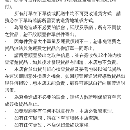
付)。
- 所有訂單在下單後或配送中均不可更改送貨方式，請
務必在下單時確認所需要的送貨地址或方式。
- 為避免造成不必要的誤會，延誤及爭議，所有不同款
之貨品，恕不設順豐併單併件寄出。
- 因每件貨品大小重量及運費價錢不一，恕非免運費之
貨品無法與免運費之貨品合併訂單一同寄出。
- 請留意順豐發出之取件信息，並在簽收後12小時內檢
查清楚貨品，如其後才發現貨品有問題，本店恕不負責。
- 本店會於出貨前細心檢查貨品及妥善包裝以減低貨品
在運送期間意外損毀之機會。如因順豐運送過程導致貨品出
現任何損毀，恕本店未能負責，顧客可嘗試自行向順豐追討
賠償。
- 為避免造成不必要的誤會，請將入數證明保留直至完
成簽收貨品為止。
- 如發現顧客有任何不誠實行為，本店必報警處理。
- 如有任何疑問，請在下單前聯絡本店查詢。
- 如有任何更改，本店保留最終決定權。