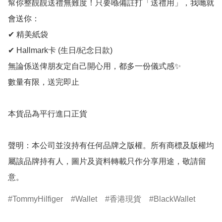
幫你整靚靚送禮無難度！只要喺備註打「送禮用」，我哋就
會送你：

✔ 精美紙袋

✔ Hallmark卡 (生日/紀念日款)

無論係送俾朋友定自己開心用，都多一份儀式感✨

數量有限，送完即止

本貨品為平行進口正貨

聲明：本公司並沒持有任何品牌之版權。所有商標及版權均
屬該品牌持有人，圖片及資料轉載只作分享用途，敬請留
意。
TommyHilfiger
Wallet
香港現貨
BlackWallet