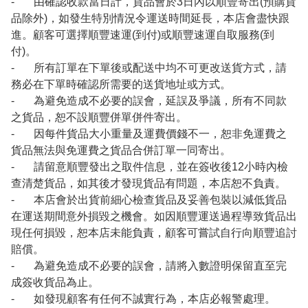
- 由確認收款當日計，貨品會於3日內以順豐寄出(預購貨
品除外)，如發生特別情況令運送時間延長，本店會盡快跟
進。顧客可選擇順豐速運(到付)或順豐速運自取服務(到
付)。
- 所有訂單在下單後或配送中均不可更改送貨方式，請
務必在下單時確認所需要的送貨地址或方式。
- 為避免造成不必要的誤會，延誤及爭議，所有不同款
之貨品，恕不設順豐併單併件寄出。
- 因每件貨品大小重量及運費價錢不一，恕非免運費之
貨品無法與免運費之貨品合併訂單一同寄出。
- 請留意順豐發出之取件信息，並在簽收後12小時內檢
查清楚貨品，如其後才發現貨品有問題，本店恕不負責。
- 本店會於出貨前細心檢查貨品及妥善包裝以減低貨品
在運送期間意外損毀之機會。如因順豐運送過程導致貨品出
現任何損毀，恕本店未能負責，顧客可嘗試自行向順豐追討
賠償。
- 為避免造成不必要的誤會，請將入數證明保留直至完
成簽收貨品為止。
- 如發現顧客有任何不誠實行為，本店必報警處理。