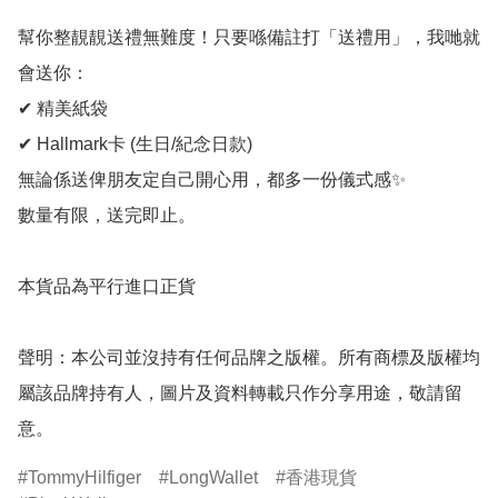
幫你整靚靚送禮無難度！只要喺備註打「送禮用」，我哋就
會送你：

✔ 精美紙袋

✔ Hallmark卡 (生日/紀念日款)

無論係送俾朋友定自己開心用，都多一份儀式感✨

數量有限，送完即止。

本貨品為平行進口正貨

聲明：本公司並沒持有任何品牌之版權。所有商標及版權均
屬該品牌持有人，圖片及資料轉載只作分享用途，敬請留
意。
TommyHilfiger
LongWallet
香港現貨