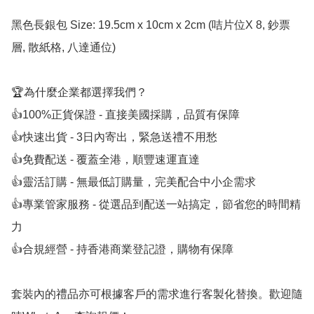
黑色長銀包 Size: 19.5cm x 10cm x 2cm (咭片位X 8, 鈔票
層, 散紙格, 八達通位)

🏆為什麼企業都選擇我們？

👍100%正貨保證 - 直接美國採購，品質有保障

👍快速出貨 - 3日內寄出，緊急送禮不用愁

👍免費配送 - 覆蓋全港，順豐速運直達

👍靈活訂購 - 無最低訂購量，完美配合中小企需求

👍專業管家服務 - 從選品到配送一站搞定，節省您的時間精
力

👍合規經營 - 持香港商業登記證，購物有保障

套裝內的禮品亦可根據客戶的需求進行客製化替換。歡迎隨