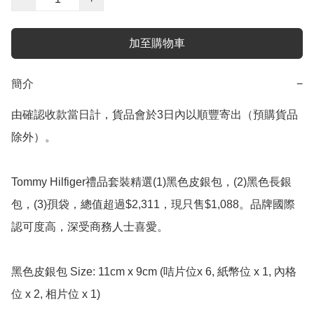
加至購物車
簡介
−
由確認收款當日計，貨品會於3日內以順豐寄出（預購貨品
除外）。

Tommy Hilfiger禮品套裝精選(1)黑色皮銀包，(2)黑色長銀
包，(3)孭袋，總值超過$2,311，現只售$1,088。品牌國際
認可度高，深受商務人士喜愛。

黑色皮銀包 Size: 11cm x 9cm (咭片位x 6, 紙幣位 x 1, 內格
位 x 2, 相片位 x 1)
