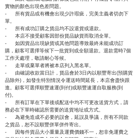
實物的顏色出現色差問題。
- 所有貨品或有機會出現少許瑕疵，完美主義者切勿下
單。
- 所有成功訂購之貨品均不設退貨或退款。
- 本店不接受顧客因部份貨品缺貨而取消全單。
- 如因貨品出現缺貨或其他問題導致最終未能成功訂
購，顧客可選擇等候下一批貨到或全額退款。退款需時7個
工作天處理，敬請耐心等候。
- 走單或棄單者將被本店列入黑名單。
- 由確認收款當日計，貨品會於3日內以順豐寄出(預購貨
品除外)，如發生特別情況令運送時間延長，本店會盡快跟
進。顧客可選擇順豐速運(到付)或順豐速運自取服務(到
付)。
- 所有訂單在下單後或配送中均不可更改送貨方式，請
務必在下單時確認所需要的送貨地址或方式。
- 為避免造成不必要的誤會，延誤及爭議，所有不同款
之貨品，恕不設順豐併單併件寄出。
- 因每件貨品大小重量及運費價錢不一，恕非免運費之