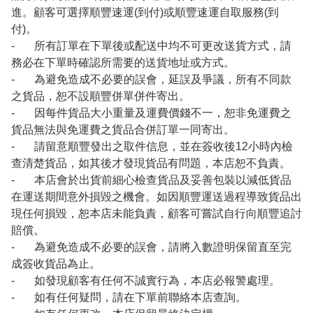
進。顧客可選擇順豐速運(到付)或順豐速運自取服務(到
付)。
- 所有訂單在下單後或配送中均不可更改送貨方式，請
務必在下單時確認所需要的送貨地址或方式。
- 為避免造成不必要的誤會，延誤及爭議，所有不同款
之貨品，恕不設順豐併單併件寄出。
- 因每件貨品大小重量及運費價錢不一，恕非免運費之
貨品無法與免運費之貨品合併訂單一同寄出。
- 請留意順豐發出之取件信息，並在簽收後12小時內檢
查清楚貨品，如其後才發現貨品有問題，本店恕不負責。
- 本店會於出貨前細心檢查貨品及妥善包裝以減低貨品
在運送期間意外損毀之機會。如因順豐運送過程導致貨品出
現任何損毀，恕本店未能負責，顧客可嘗試自行向順豐追討
賠償。
- 為避免造成不必要的誤會，請將入數證明保留直至完
成簽收貨品為止。
- 如發現顧客有任何不誠實行為，本店必報警處理。
- 如有任何疑問，請在下單前聯絡本店查詢。