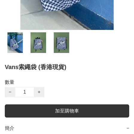
Vans索繩袋 (香港現貨)
數量
−
+
加至購物車
簡介
−