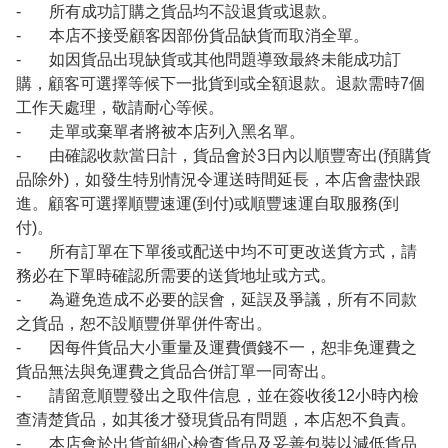
- 所有成功訂購之貨品均不設退貨或退款。
- 本店不接受顧客因部份貨品缺貨而取消全單。
- 如因貨品出現缺貨或其他問題導致最終未能成功訂
購，顧客可選擇等候下一批貨到或全額退款。退款需時7個
工作天處理，敬請耐心等候。
- 走單或棄單者將被本店列入黑名單。
- 由確認收款當日計，貨品會於3日內以順豐寄出(預購貨
品除外)，如發生特別情況令運送時間延長，本店會盡快跟
進。顧客可選擇順豐速運(到付)或順豐速運自取服務(到
付)。
- 所有訂單在下單後或配送中均不可更改送貨方式，請
務必在下單時確認所需要的送貨地址或方式。
- 為避免造成不必要的誤會，延誤及爭議，所有不同款
之貨品，恕不設順豐併單併件寄出。
- 因每件貨品大小重量及運費價錢不一，恕非免運費之
貨品無法與免運費之貨品合併訂單一同寄出。
- 請留意順豐發出之取件信息，並在簽收後12小時內檢
查清楚貨品，如其後才發現貨品有問題，本店恕不負責。
- 本店會於出貨前細心檢查貨品及妥善包裝以減低貨品