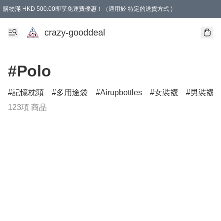
購物滿 HKD 500.00即享免運費優惠！（適用於 特定的送貨方式 )
成為會員可享免費禮品
crazy-gooddeal
#Polo
記憶枕頭
多用途袋
Airupbottles
女裝襪
男裝襪
123項 商品