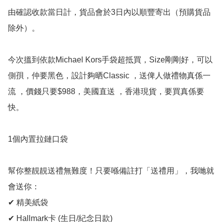
由確認收款當日計，貨品會於3日內以順豐寄出（預購貨品
除外）。

今次搵到依款Michael Kors手袋超抵買，Size剛剛好，可以
側孭，仲要黑色，設計夠晒Classic ，送俾人做禮物真係一
流 ，價錢只要$988，美國直送 ，香港現貨，要買真係要
快。

1個內置拉鏈口袋

幫你整靚靚送禮無難度！只要喺備註打「送禮用」，我哋就
會送你：

✔ 精美紙袋

✔ Hallmark卡 (生日/紀念日款)
