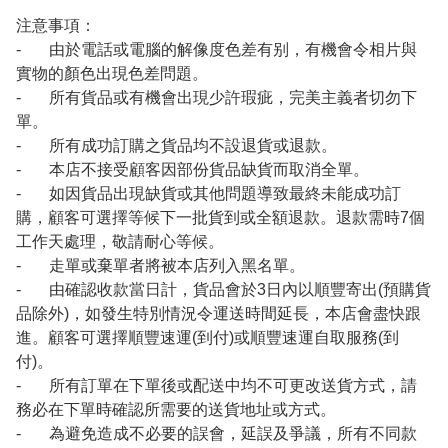
注意事項：
- 由於電話或電腦的解像度色差有别，有機會令相片與
實物的顏色出現色差問題。
- 所有貨品或有機會出現少許瑕疵，完美主義者切勿下
單。
- 所有成功訂購之貨品均不設退貨或退款。
- 本店不接受顧客因部份貨品缺貨而取消全單。
- 如因貨品出現缺貨或其他問題導致最終未能成功訂
購，顧客可選擇等候下一批貨到或全額退款。退款需時7個
工作天處理，敬請耐心等候。
- 走單或棄單者將被本店列入黑名單。
- 由確認收款當日計，貨品會於3日內以順豐寄出(預購貨
品除外)，如發生特別情況令運送時間延長，本店會盡快跟
進。顧客可選擇順豐速運(到付)或順豐速運自取服務(到
付)。
- 所有訂單在下單後或配送中均不可更改送貨方式，請
務必在下單時確認所需要的送貨地址或方式。
- 為避免造成不必要的誤會，延誤及爭議，所有不同款