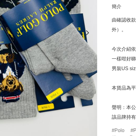
簡介
由確認收款
外）。

今次介紹依款
一樣咁好睇
男裝US si
本貨品為平
聲明：本公
該品牌持有
Polo
P