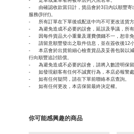
- 走單或棄單者將被本店列入黑名單。
- 由確認收款當日計，貨品會於3日內以順豐寄
服務(到付)。
- 所有訂單在下單後或配送中均不可更改送貨
- 為避免造成不必要的誤會，延誤及爭議，所
- 因每件貨品大小重量及運費價錢不一，恕非
- 請留意順豐發出之取件信息，並在簽收後12
- 本店會於出貨前細心檢查貨品及妥善包裝以
行向順豐追討賠償。
- 為避免造成不必要的誤會，請將入數證明保
- 如發現顧客有任何不誠實行為，本店必報警
- 如有任何疑問，請在下單前聯絡本店查詢。
- 如有任何更改，本店保留最終決定權。
你可能感興趣的商品