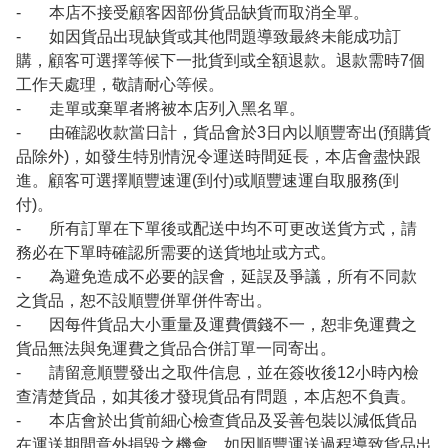
- 本店不接受顧客因部份貨品缺貨而取消全單。
- 如因貨品出現缺貨或其他問題導致最終未能成功訂
購，顧客可選擇等候下一批貨到或全額退款。退款需時7個
工作天處理，敬請耐心等候。
- 走單或棄單者將被本店列入黑名單。
- 由確認收款當日計，貨品會於3日內以順豐寄出(預購貨
品除外)，如發生特別情況令運送時間延長，本店會盡快跟
進。顧客可選擇順豐速運(到付)或順豐速運自取服務(到
付)。
- 所有訂單在下單後或配送中均不可更改送貨方式，請
務必在下單時確認所需要的送貨地址或方式。
- 為避免造成不必要的誤會，延誤及爭議，所有不同款
之貨品，恕不設順豐併單併件寄出。
- 因每件貨品大小重量及運費價錢不一，恕非免運費之
貨品無法與免運費之貨品合併訂單一同寄出。
- 請留意順豐發出之取件信息，並在簽收後12小時內檢
查清楚貨品，如其後才發現貨品有問題，本店恕不負責。
- 本店會於出貨前細心檢查貨品及妥善包裝以減低貨品
在運送期間意外損毀之機會。如因順豐運送過程導致貨品出