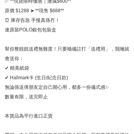
✅ **現貨限時優惠｜激減$600**  

原價 $1288 ➤ **現售 $688**  

⏰ 庫存告急 手慢真係冇！  

連原裝POLO銀包包裝盒

幫你整靚靚送禮無難度！只要喺備註打「送禮用」，我哋就
會送你：

✔ 精美紙袋

✔ Hallmark卡 (生日/紀念日款)

無論係送俾朋友定自己開心用，都多一份儀式感✨

數量有限，送完即止

本貨品為平行進口正貨
