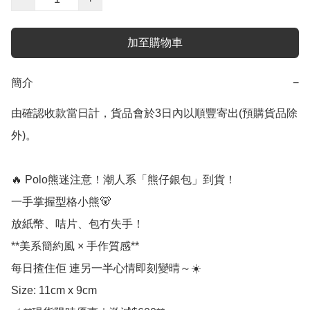
加至購物車
簡介
−
由確認收款當日計，貨品會於3日內以順豐寄出(預購貨品除
外)。

🔥 Polo熊迷注意！潮人系「熊仔銀包」到貨！

一手掌握型格小熊🐻

放紙幣、咭片、包冇失手！  

**美系簡約風 × 手作質感**  

每日揸住佢 連另一半心情即刻變晴～☀️  

Size: 11cm x 9cm
