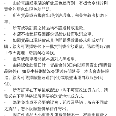
- 由於電話或電腦的解像度色差有别，有機會令相片與
實物的顏色出現色差問題。
- 所有貨品或有機會出現少許瑕疵，完美主義者切勿下
單。
- 所有成功訂購之貨品均不設退貨或退款。
- 本店不接受顧客因部份貨品缺貨而取消全單。
- 如因貨品出現缺貨或其他問題導致最終未能成功訂
購，顧客可選擇等候下一批貨到或全額退款。退款需時7個
工作天處理，敬請耐心等候。
- 走單或棄單者將被本店列入黑名單。
- 由確認收款當日計，貨品會於3日內以順豐寄出(預購貨
品除外)，如發生特別情況令運送時間延長，本店會盡快跟
進。顧客可選擇順豐速運(到付)或順豐速運自取服務(到
付)。
- 所有訂單在下單後或配送中均不可更改送貨方式，請
務必在下單時確認所需要的送貨地址或方式。
- 為避免造成不必要的誤會，延誤及爭議，所有不同款
之貨品，恕不設順豐併單併件寄出。
- 因每件貨品大小重量及運費價錢不一，恕非免運費之