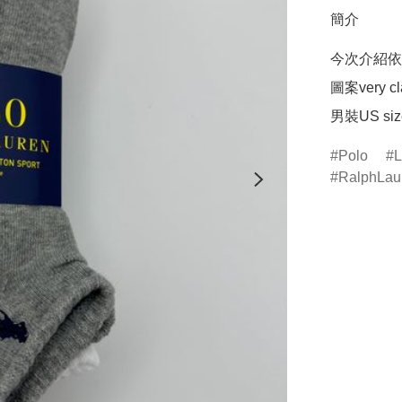
簡介
今次介紹依款
圖案very
男裝US size
Polo
L
RalphLau