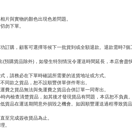
令相片與實物的顏色出現色差問題。
者切勿下單。
。
功訂購，顧客可選擇等候下一批貨到或全額退款。退款需時7個
出(預購貨品除外)，如發生特別情況令運送時間延長，本店會盡快
方式，請務必在下單時確認所需要的送貨地址或方式。
有不同款之貨品，恕不設順豐併單併件寄出。
免運費之貨品無法與免運費之貨品合併訂單一同寄出。
小時內檢查清楚貨品，如其後才發現貨品有問題，本店恕不負責
減低貨品在運送期間意外損毀之機會。如因順豐運送過程導致貨
留直至完成簽收貨品為止。
處理。