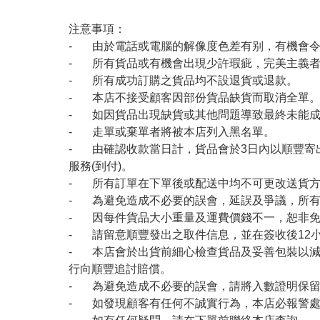
注意事項：
- 由於電話或電腦的解像度色差有别，有機會
- 所有貨品或有機會出現少許瑕疵，完美主義
- 所有成功訂購之貨品均不設退貨或退款。
- 本店不接受顧客因部份貨品缺貨而取消全單
- 如因貨品出現缺貨或其他問題導致最終未能成
- 走單或棄單者將被本店列入黑名單。
- 由確認收款當日計，貨品會於3日內以順豐寄
服務(到付)。
- 所有訂單在下單後或配送中均不可更改送貨
- 為避免造成不必要的誤會，延誤及爭議，所
- 因每件貨品大小重量及運費價錢不一，恕非
- 請留意順豐發出之取件信息，並在簽收後12
- 本店會於出貨前細心檢查貨品及妥善包裝以
行向順豐追討賠償。
- 為避免造成不必要的誤會，請將入數證明保
- 如發現顧客有任何不誠實行為，本店必報警