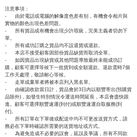
注意事項：
- 由於電話或電腦的解像度色差有别，有機會令相片與
實物的顏色出現色差問題。
- 所有貨品或有機會出現少許瑕疵，完美主義者切勿下
單。
- 所有成功訂購之貨品均不設退貨或退款。
- 本店不接受顧客因部份貨品缺貨而取消全單。
- 如因貨品出現缺貨或其他問題導致最終未能成功訂
購，顧客可選擇等候下一批貨到或全額退款。退款需時7個
工作天處理，敬請耐心等候。
- 走單或棄單者將被本店列入黑名單。
- 由確認收款當日計，貨品會於3日內以順豐寄出(預購貨
品除外)，如發生特別情況令運送時間延長，本店會盡快跟
進。顧客可選擇順豐速運(到付)或順豐速運自取服務(到
付)。
- 所有訂單在下單後或配送中均不可更改送貨方式，請
務必在下單時確認所需要的送貨地址或方式。
- 為避免造成不必要的誤會，延誤及爭議，所有不同款