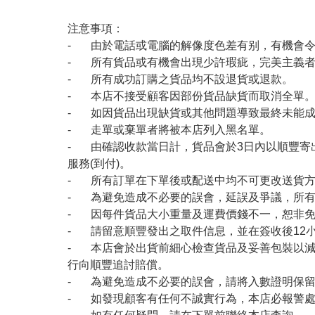
注意事項：
- 由於電話或電腦的解像度色差有别，有機會
- 所有貨品或有機會出現少許瑕疵，完美主義
- 所有成功訂購之貨品均不設退貨或退款。
- 本店不接受顧客因部份貨品缺貨而取消全單
- 如因貨品出現缺貨或其他問題導致最終未能成
- 走單或棄單者將被本店列入黑名單。
- 由確認收款當日計，貨品會於3日內以順豐寄
服務(到付)。
- 所有訂單在下單後或配送中均不可更改送貨
- 為避免造成不必要的誤會，延誤及爭議，所
- 因每件貨品大小重量及運費價錢不一，恕非
- 請留意順豐發出之取件信息，並在簽收後12
- 本店會於出貨前細心檢查貨品及妥善包裝以
行向順豐追討賠償。
- 為避免造成不必要的誤會，請將入數證明保
- 如發現顧客有任何不誠實行為，本店必報警