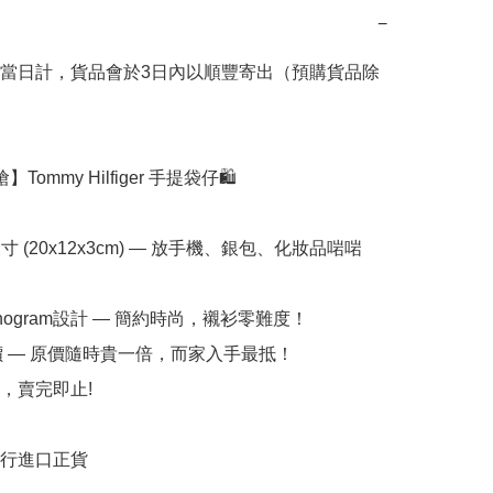
−
當日計，貨品會於3日內以順豐寄出（預購貨品除
】Tommy Hilfiger 手提袋仔🛍️  

寸 (20x12x3cm) — 放手機、銀包、化妝品啱啱
onogram設計 — 簡約時尚，襯衫零難度！  

價 — 原價隨時貴一倍，而家入手最抵！  

，賣完即止!

行進口正貨
