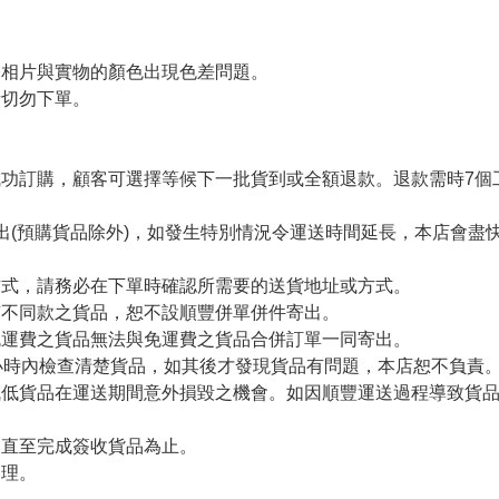
令相片與實物的顏色出現色差問題。
者切勿下單。
。
功訂購，顧客可選擇等候下一批貨到或全額退款。退款需時7個
出(預購貨品除外)，如發生特別情況令運送時間延長，本店會盡快
方式，請務必在下單時確認所需要的送貨地址或方式。
有不同款之貨品，恕不設順豐併單併件寄出。
免運費之貨品無法與免運費之貨品合併訂單一同寄出。
小時內檢查清楚貨品，如其後才發現貨品有問題，本店恕不負責
減低貨品在運送期間意外損毀之機會。如因順豐運送過程導致貨
留直至完成簽收貨品為止。
處理。