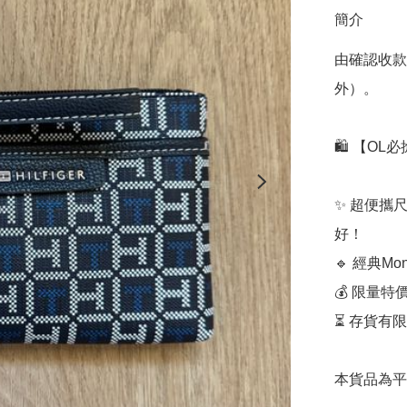
簡介
由確認收款
外）。

🛍️ 【OL必搶
✨ 超便攜尺
好！  

🔹 經典M
💰 限量特
⏳ 存貨有限
本貨品為平