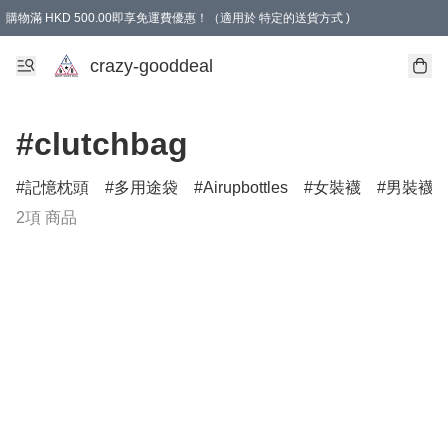
購物滿 HKD 500.00即享免運費優惠！（適用於 特定的送貨方式 )
成為會員可享免費禮品
crazy-gooddeal
#clutchbag
記憶枕頭
多用途袋
Airupbottles
女裝襪
男裝襪
2項 商品