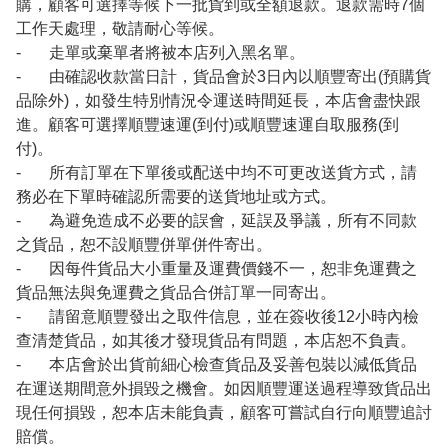
購，顧客可選擇等候下一批貨到或全額退款。退款需時7個
工作天處理，敬請耐心等候。
- 走單或棄單者將被本店列入黑名單。
- 由確認收款當日計，貨品會於3日內以順豐寄出(預購貨
品除外)，如發生特別情況令運送時間延長，本店會盡快跟
進。顧客可選擇順豐速運(到付)或順豐速運自取服務(到
付)。
- 所有訂單在下單後或配送中均不可更改送貨方式，請
務必在下單時確認所需要的送貨地址或方式。
- 為避免造成不必要的誤會，延誤及爭議，所有不同款
之貨品，恕不設順豐併單併件寄出。
- 因每件貨品大小重量及運費價錢不一，恕非免運費之
貨品無法與免運費之貨品合併訂單一同寄出。
- 請留意順豐發出之取件信息，並在簽收後12小時內檢
查清楚貨品，如其後才發現貨品有問題，本店恕不負責。
- 本店會於出貨前細心檢查貨品及妥善包裝以減低貨品
在運送期間意外損毀之機會。如因順豐運送過程導致貨品出
現任何損毀，恕本店未能負責，顧客可嘗試自行向順豐追討
賠償。