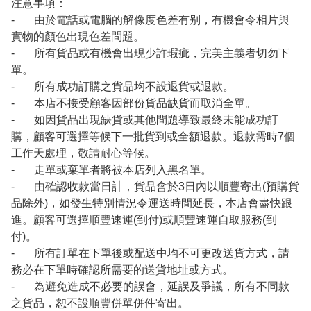
注意事項：
- 由於電話或電腦的解像度色差有别，有機會令相片與
實物的顏色出現色差問題。
- 所有貨品或有機會出現少許瑕疵，完美主義者切勿下
單。
- 所有成功訂購之貨品均不設退貨或退款。
- 本店不接受顧客因部份貨品缺貨而取消全單。
- 如因貨品出現缺貨或其他問題導致最終未能成功訂
購，顧客可選擇等候下一批貨到或全額退款。退款需時7個
工作天處理，敬請耐心等候。
- 走單或棄單者將被本店列入黑名單。
- 由確認收款當日計，貨品會於3日內以順豐寄出(預購貨
品除外)，如發生特別情況令運送時間延長，本店會盡快跟
進。顧客可選擇順豐速運(到付)或順豐速運自取服務(到
付)。
- 所有訂單在下單後或配送中均不可更改送貨方式，請
務必在下單時確認所需要的送貨地址或方式。
- 為避免造成不必要的誤會，延誤及爭議，所有不同款
之貨品，恕不設順豐併單併件寄出。