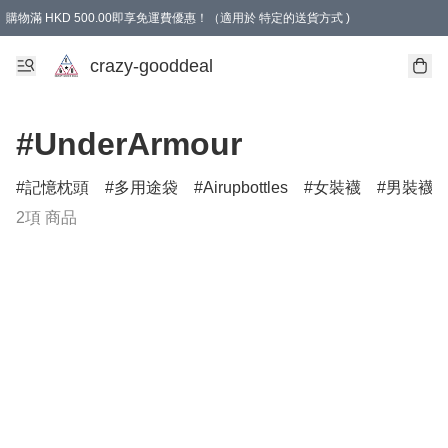
購物滿 HKD 500.00即享免運費優惠！（適用於 特定的送貨方式 )
成為會員可享免費禮品
crazy-gooddeal
#UnderArmour
記憶枕頭
多用途袋
Airupbottles
女裝襪
男裝襪
2項 商品