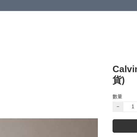
Calv
貨)
數量
−