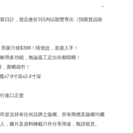
−
當日計，貨品會於3日內以順豐寄出（預購貨品除
，而家只係$398！唔使諗，直接入手！

耐用多功能，無論返工定出街都啱晒！

限，賣晒就冇！

3寸寬x7.9寸高x2.4寸深

行進口正貨

司並沒持有任何品牌之版權。所有商標及版權均屬
人，圖片及資料轉載只作分享用途，敬請留意。