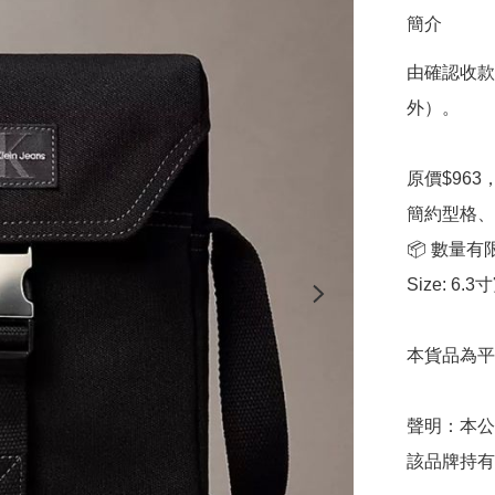
簡介
由確認收款
外）。

原價$963
簡約型格、
📦 數量有
Size: 6.
本貨品為平
聲明：本公
該品牌持有