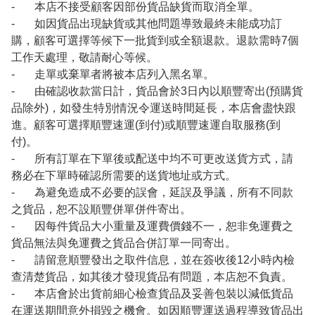
- 本店不接受顧客因部份貨品缺貨而取消全單。
- 如因貨品出現缺貨或其他問題導致最終未能成功訂
購，顧客可選擇等候下一批貨到或全額退款。退款需時7個
工作天處理，敬請耐心等候。
- 走單或棄單者將被本店列入黑名單。
- 由確認收款當日計，貨品會於3日內以順豐寄出(預購貨
品除外)，如發生特別情況令運送時間延長，本店會盡快跟
進。顧客可選擇順豐速運(到付)或順豐速運自取服務(到
付)。
- 所有訂單在下單後或配送中均不可更改送貨方式，請
務必在下單時確認所需要的送貨地址或方式。
- 為避免造成不必要的誤會，延誤及爭議，所有不同款
之貨品，恕不設順豐併單併件寄出。
- 因每件貨品大小重量及運費價錢不一，恕非免運費之
貨品無法與免運費之貨品合併訂單一同寄出。
- 請留意順豐發出之取件信息，並在簽收後12小時內檢
查清楚貨品，如其後才發現貨品有問題，本店恕不負責。
- 本店會於出貨前細心檢查貨品及妥善包裝以減低貨品
在運送期間意外損毀之機會。如因順豐運送過程導致貨品出