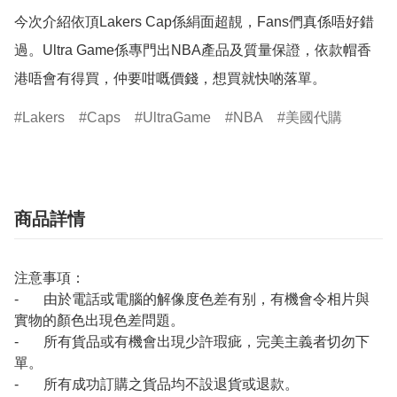
今次介紹依頂Lakers Cap係絹面超靚，Fans們真係唔好錯
過。Ultra Game係專門出NBA產品及質量保證，依款帽香
港唔會有得買，仲要咁嘅價錢，想買就快啲落單。
Lakers
Caps
UltraGame
NBA
美國代購
商品詳情
注意事項：
- 由於電話或電腦的解像度色差有别，有機會令相片與
實物的顏色出現色差問題。
- 所有貨品或有機會出現少許瑕疵，完美主義者切勿下
單。
- 所有成功訂購之貨品均不設退貨或退款。