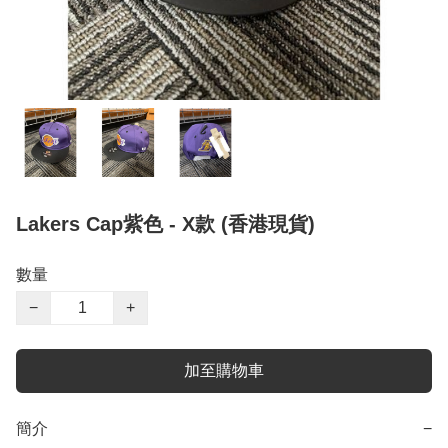
Lakers Cap紫色 - X款 (香港現貨)
數量
−
+
加至購物車
簡介
−