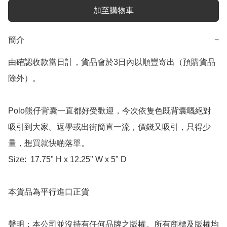
加至購物車
簡介
−
由確認收款當日計，貨品會於3日內以順豐寄出（預購貨品
除外）。

Polo熊仔背囊一直都好受歡迎，今次依隻色既背囊嘅絕對
吸引到大家。返學或出街簡直一流，價錢又吸引，只得少
量，想買就快啲落單。 

Size:  17.75" H x 12.25" W x 5" D

本貨品為平行進口正貨

聲明：本公司並沒持有任何品牌之版權。所有商標及版權均