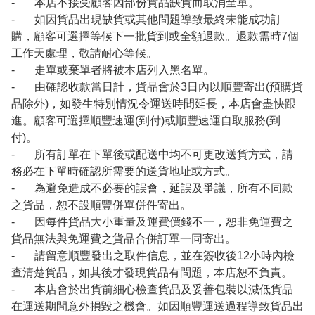
- 本店不接受顧客因部份貨品缺貨而取消全單。
- 如因貨品出現缺貨或其他問題導致最終未能成功訂
購，顧客可選擇等候下一批貨到或全額退款。退款需時7個
工作天處理，敬請耐心等候。
- 走單或棄單者將被本店列入黑名單。
- 由確認收款當日計，貨品會於3日內以順豐寄出(預購貨
品除外)，如發生特別情況令運送時間延長，本店會盡快跟
進。顧客可選擇順豐速運(到付)或順豐速運自取服務(到
付)。
- 所有訂單在下單後或配送中均不可更改送貨方式，請
務必在下單時確認所需要的送貨地址或方式。
- 為避免造成不必要的誤會，延誤及爭議，所有不同款
之貨品，恕不設順豐併單併件寄出。
- 因每件貨品大小重量及運費價錢不一，恕非免運費之
貨品無法與免運費之貨品合併訂單一同寄出。
- 請留意順豐發出之取件信息，並在簽收後12小時內檢
查清楚貨品，如其後才發現貨品有問題，本店恕不負責。
- 本店會於出貨前細心檢查貨品及妥善包裝以減低貨品
在運送期間意外損毀之機會。如因順豐運送過程導致貨品出