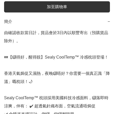
加至購物車
簡介
−
由確認收款當日計，貨品會於3日內以順豐寄出（預購貨品
除外）。

💤【瞓得好，醒得靚】Sealy CoolTemp™ 冷感枕頭登場！

香港天氣焗促又濕熱，夜晚瞓唔好？你需要一個真正識「降
溫」嘅枕頭！🌙

Sealy CoolTemp™ 枕頭採用美國科技冷感面料，瞓落即時
涼爽，仲有： ✔️ 超透氣針織布面，空氣流通唔焗促
