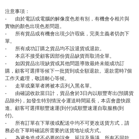
注意事項：
- 由於電話或電腦的解像度色差有别，有機會令相片與
實物的顏色出現色差問題。
- 所有貨品或有機會出現少許瑕疵，完美主義者切勿下
單。
- 所有成功訂購之貨品均不設退貨或退款。
- 本店不接受顧客因部份貨品缺貨而取消全單。
- 如因貨品出現缺貨或其他問題導致最終未能成功訂
購，顧客可選擇等候下一批貨到或全額退款。退款需時7個
工作天處理，敬請耐心等候。
- 走單或棄單者將被本店列入黑名單。
- 由確認收款當日計，貨品會於3日內以順豐寄出(預購貨
品除外)，如發生特別情況令運送時間延長，本店會盡快跟
進。顧客可選擇順豐速運(到付)或順豐速運自取服務(到
付)。
- 所有訂單在下單後或配送中均不可更改送貨方式，請
務必在下單時確認所需要的送貨地址或方式。
- 為避免造成不必要的誤會，延誤及爭議，所有不同款