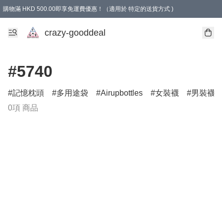
購物滿 HKD 500.00即享免運費優惠！（適用於 特定的送貨方式 )
成為會員可享免費禮品
crazy-gooddeal
#5740
記憶枕頭
多用途袋
Airupbottles
女裝襪
男裝襪
0項 商品