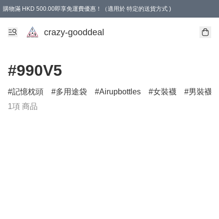
購物滿 HKD 500.00即享免運費優惠！（適用於 特定的送貨方式 )
成為會員可享免費禮品
crazy-gooddeal
#990V5
記憶枕頭
多用途袋
Airupbottles
女裝襪
男裝襪
1項 商品