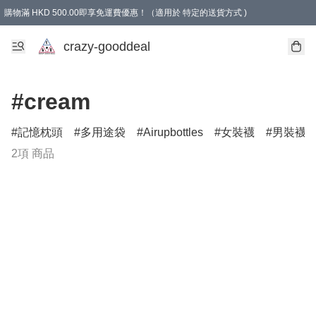
購物滿 HKD 500.00即享免運費優惠！（適用於 特定的送貨方式 )
成為會員可享免費禮品
crazy-gooddeal
#cream
記憶枕頭
多用途袋
Airupbottles
女裝襪
男裝襪
2項 商品