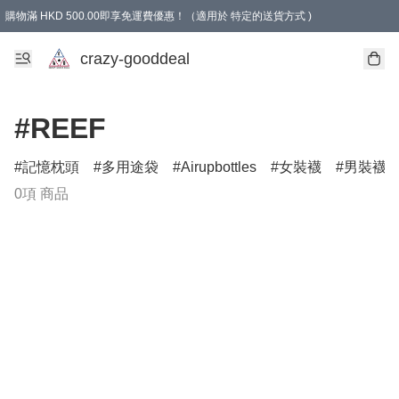
購物滿 HKD 500.00即享免運費優惠！（適用於 特定的送貨方式 )
成為會員可享免費禮品
crazy-gooddeal
#REEF
記憶枕頭
多用途袋
Airupbottles
女裝襪
男裝襪
0項 商品