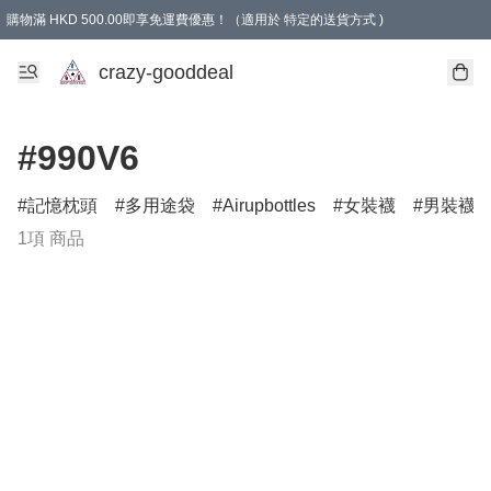
購物滿 HKD 500.00即享免運費優惠！（適用於 特定的送貨方式 )
成為會員可享免費禮品
crazy-gooddeal
#990V6
記憶枕頭
多用途袋
Airupbottles
女裝襪
男裝襪
1項 商品