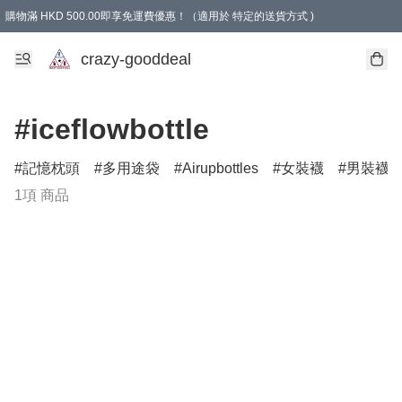
購物滿 HKD 500.00即享免運費優惠！（適用於 特定的送貨方式 )
成為會員可享免費禮品
crazy-gooddeal
#iceflowbottle
記憶枕頭
多用途袋
Airupbottles
女裝襪
男裝襪
1項 商品