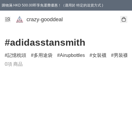
購物滿 HKD 500.00即享免運費優惠！（適用於 特定的送貨方式 )
成為會員可享免費禮品
crazy-gooddeal
#adidasstansmith
記憶枕頭
多用途袋
Airupbottles
女裝襪
男裝襪
0項 商品