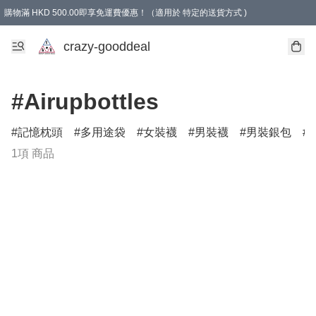
購物滿 HKD 500.00即享免運費優惠！（適用於 特定的送貨方式 )
成為會員可享免費禮品
crazy-gooddeal
#Airupbottles
記憶枕頭
多用途袋
女裝襪
男裝襪
男裝銀包
1項 商品