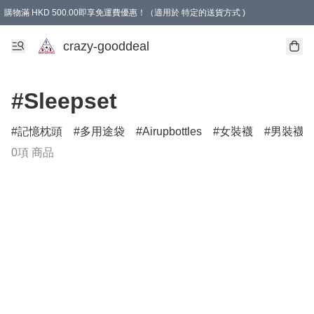
購物滿 HKD 500.00即享免運費優惠！（適用於 特定的送貨方式 )
成為會員可享免費禮品
crazy-gooddeal
#Sleepset
記憶枕頭
多用途袋
Airupbottles
女裝襪
男裝襪
0項 商品