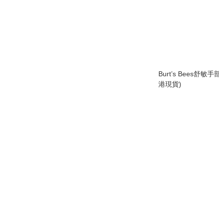
Burt’s Bees舒敏手
港現貨)