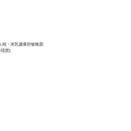
 Bees 純・米乳蘆薈舒敏晚霜
香港現貨)