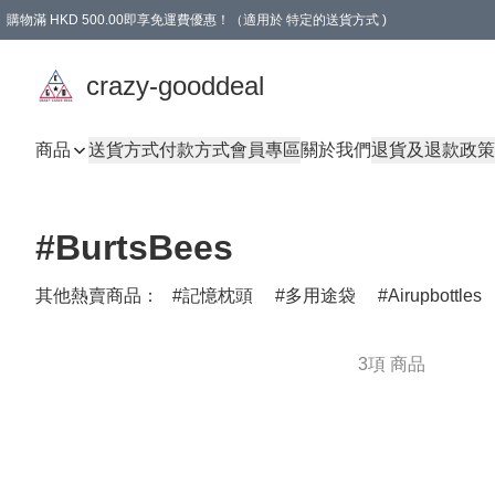
購物滿 HKD 500.00即享免運費優惠！（適用於 特定的送貨方式 )
成為會員可享免費禮品
crazy-gooddeal
商品
送貨方式
付款方式
會員專區
關於我們
退貨及退款政策
#BurtsBees
其他熱賣商品：
記憶枕頭
多用途袋
Airupbottles
3項 商品