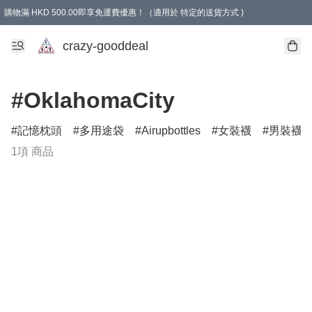
購物滿 HKD 500.00即享免運費優惠！（適用於 特定的送貨方式 )
成為會員可享免費禮品
crazy-gooddeal
#OklahomaCity
記憶枕頭
多用途袋
Airupbottles
女裝襪
男裝襪
1項 商品