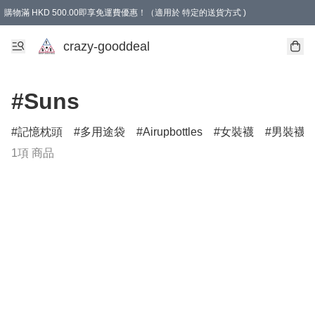
購物滿 HKD 500.00即享免運費優惠！（適用於 特定的送貨方式 )
成為會員可享免費禮品
crazy-gooddeal
#Suns
記憶枕頭
多用途袋
Airupbottles
女裝襪
男裝襪
1項 商品