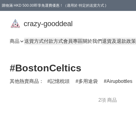
購物滿 HKD 500.00即享免運費優惠！（適用於 特定的送貨方式 )
成為會員可享免費禮品
crazy-gooddeal
商品
送貨方式
付款方式
會員專區
關於我們
退貨及退款政策
#BostonCeltics
其他熱賣商品：
記憶枕頭
多用途袋
Airupbottles
2項 商品