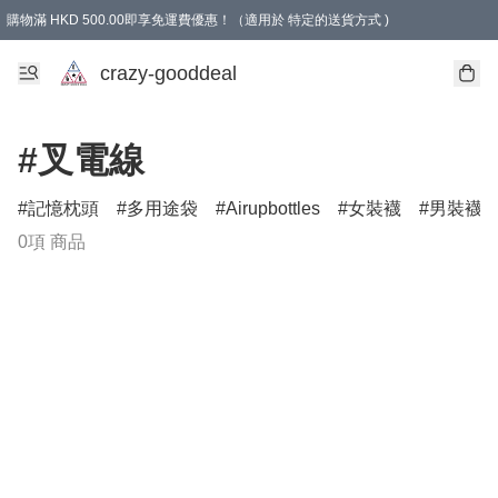
購物滿 HKD 500.00即享免運費優惠！（適用於 特定的送貨方式 )
成為會員可享免費禮品
crazy-gooddeal
#叉電線
記憶枕頭
多用途袋
Airupbottles
女裝襪
男裝襪
0項 商品