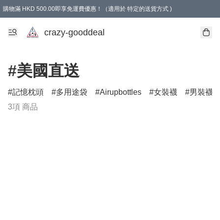
購物滿 HKD 500.00即享免運費優惠！（適用於 特定的送貨方式 )
成為會員可享免費禮品
crazy-gooddeal
#美國直送
記憶枕頭
多用途袋
Airupbottles
女裝襪
男裝襪
3項 商品