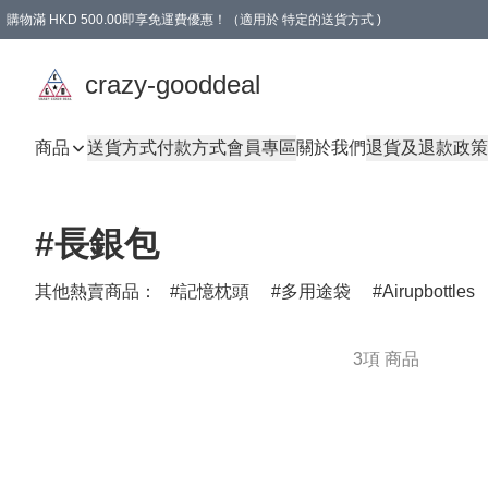
購物滿 HKD 500.00即享免運費優惠！（適用於 特定的送貨方式 )
成為會員可享免費禮品
crazy-gooddeal
商品
送貨方式
付款方式
會員專區
關於我們
退貨及退款政策
#長銀包
其他熱賣商品：
記憶枕頭
多用途袋
Airupbottles
3項 商品